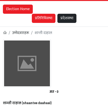
Election Home
प्रतिनिधिसभा
प्रदेशसभा
उम्मेदवारहरू
शान्‍ती दाहाल
मत - 0
शान्‍ती दाहाल (shaan‍tee daahaal)