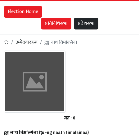
Election Home
प्रतिनिधिसभा
प्रदेशसभा
उम्मेदवारहरू
टुङ्ग नाथ तिमल्सिना
मत - 0
टुङ्ग नाथ तिमल्सिना (ṭu~ng naath timalsinaa)